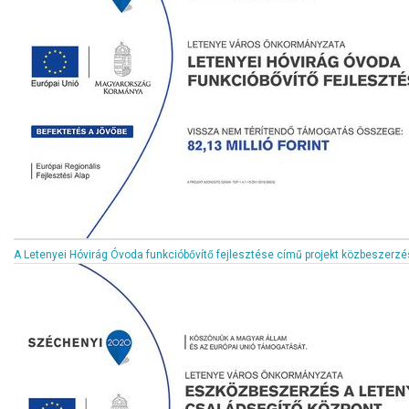
A Letenyei Hóvirág Óvoda funkcióbővítő fejlesztése című projekt közbesze