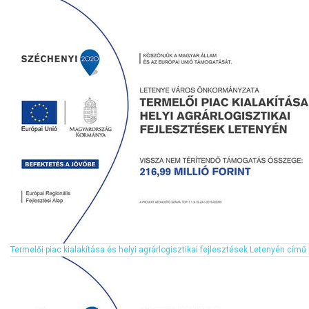
Termelői piac kialakítása és helyi agrárlogisztikai fejlesztések Letenyén c