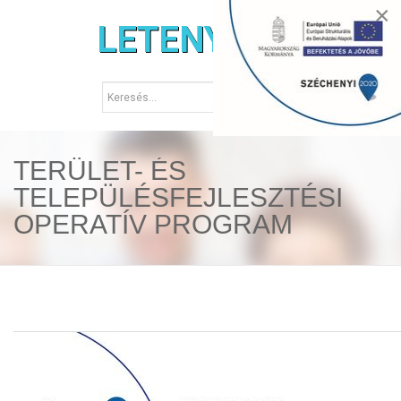
×
LETENYE.HU
TERÜLET- ÉS
TELEPÜLÉSFEJLESZTÉSI
OPERATÍV PROGRAM