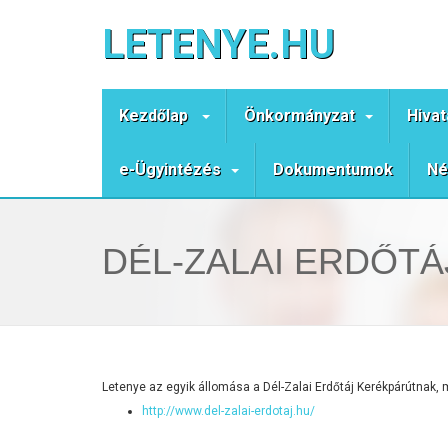
LETENYE.HU
Kezdőlap
Önkormányzat
Hivat
e-Ügyintézés
Dokumentumok
Né
DÉL-ZALAI ERDŐT
Letenye az egyik állomása a Dél-Zalai Erdőtáj Kerékpárútnak, me
http://www.del-zalai-erdotaj.hu/