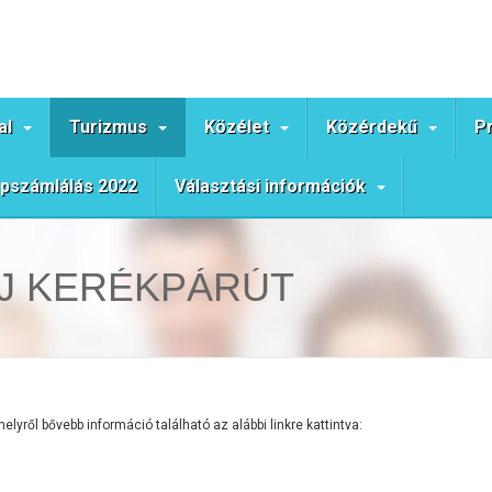
al
Turizmus
Közélet
Közérdekű
P
pszámlálás 2022
Választási információk
ÁJ KERÉKPÁRÚT
lyről bővebb információ található az alábbi linkre kattintva: