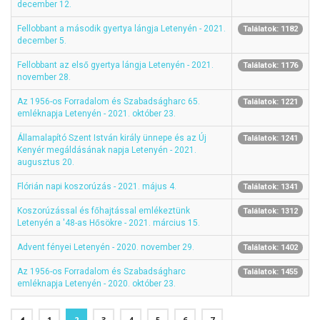
december 12.
Fellobbant a második gyertya lángja Letenyén - 2021.
Találatok: 1182
december 5.
Fellobbant az első gyertya lángja Letenyén - 2021.
Találatok: 1176
november 28.
Az 1956-os Forradalom és Szabadságharc 65.
Találatok: 1221
emléknapja Letenyén - 2021. október 23.
Államalapító Szent István király ünnepe és az Új
Találatok: 1241
Kenyér megáldásának napja Letenyén - 2021.
augusztus 20.
Flórián napi koszorúzás - 2021. május 4.
Találatok: 1341
Koszorúzással és főhajtással emlékeztünk
Találatok: 1312
Letenyén a '48-as Hősökre - 2021. március 15.
Advent fényei Letenyén - 2020. november 29.
Találatok: 1402
Az 1956-os Forradalom és Szabadságharc
Találatok: 1455
emléknapja Letenyén - 2020. október 23.
1
2
3
4
5
6
7