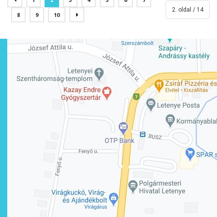
2. oldal / 14
8
9
10