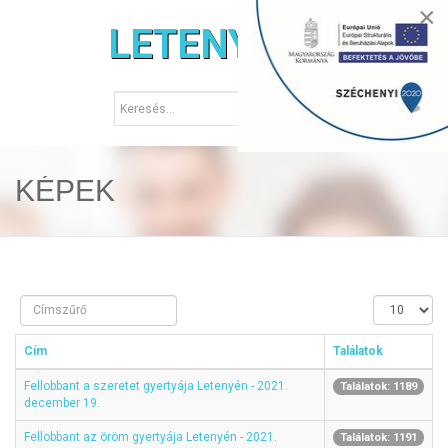
×
LETENYE.HU
KÉPEK
Címszűrő
Tételek
#
Cím
Találatok
Fellobbant a szeretet gyertyája Letenyén - 2021.
Találatok: 1189
december 19.
Fellobbant az öröm gyertyája Letenyén - 2021.
Találatok: 1191