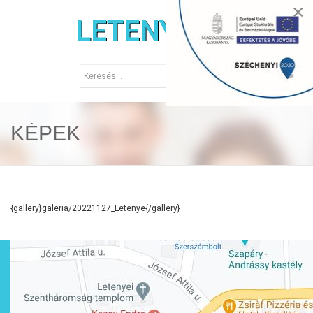
×
LETENYE.HU
KÉPEK
{gallery}galeria/20221127_Letenye{/gallery}